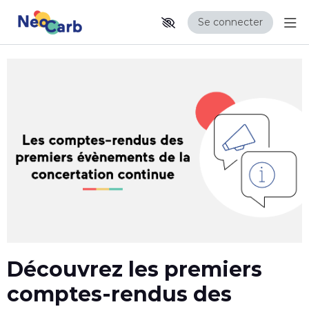
Se connecter
Aff
Aller au contenu principal
Paramètres d'accessibilité
Découvrez les premiers
comptes-rendus des