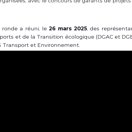
organisées, avec le concours de garants de projets
 ronde a réuni, le
26 mars 2025
, des représenta
ports et de la Transition écologique (DGAC et DGE
NG Transport et Environnement.