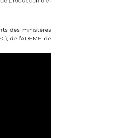
 de production d’e-
nts des ministères
C), de l’ADEME, de