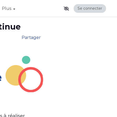
Afficher la suite du menu
Plus
Se connecter
tinue
Partager
 à réaliser