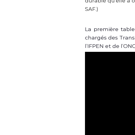
durable qu’elle a 
SAF.)
La première table
chargés des Trans
l’IFPEN et de l’O