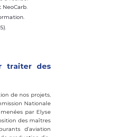
t NeoCarb.
ormation.
5).
 traiter des
tion de nos projets,
mmission Nationale
s menées par Elyse
osition des maîtres
urants d’aviation