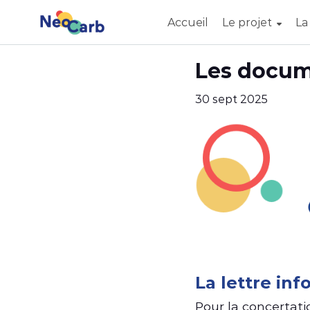
Accueil
Le projet
La
Aller au contenu principal
Paramètres d'accessibilité
Les docu
30 sept 2025
La lettre in
Pour la concertati