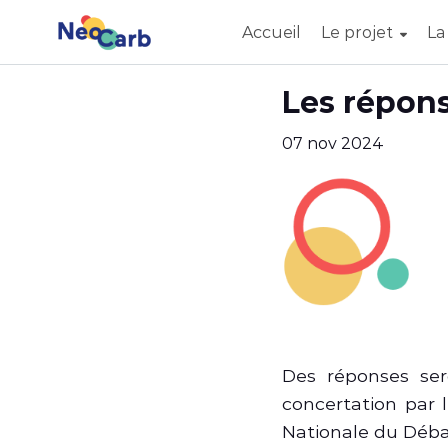
Accueil
Le projet
La
Aller au contenu principal
Paramètres d'accessibilité
Les répon
07 nov 2024
Des réponses ser
concertation par 
Nationale du Déba