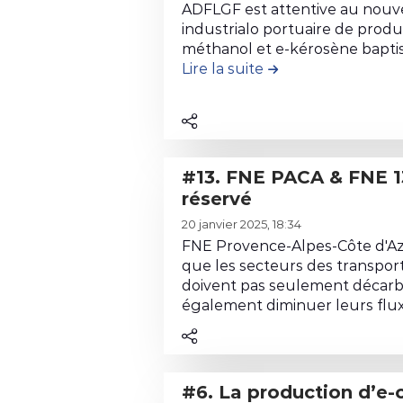
i
d
i
ADFLGF est attentive au nouv
r
e
b
industrialo portuaire de produ
e
l
méthanol et e-kérosène bapt
u
l
Lire la suite
de la contribution 
a
t
e
c
i
c
o
o
o
n
n
n
t
#
#13. FNE PACA & FNE 13 - Avis très
t
r
9
réservé
e
i
.
L
n
b
A
20 janvier 2025, 18:34
i
u
u
V
FNE Provence-Alpes-Côte d'Az
r
d
t
I
que les secteurs des transport
e
e
doivent pas seulement décarb
i
S
l
l
également diminuer leurs flux. [
o
-
e
a
n
U
c
c
#
n
o
o
4
i
#6. La production d’e-carburants pour
n
n
.
o