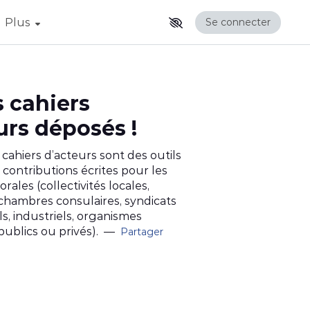
Afficher la suite du menu
Plus
Se connecter
s cahiers
urs déposés !
 cahiers d’acteurs sont des outils
 contributions écrites pour les
ales (collectivités locales,
 chambres consulaires, syndicats
s, industriels, organismes
publics ou privés).
—
Partager