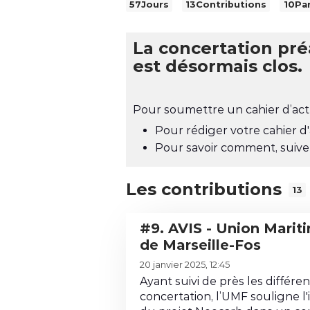
C
57
Jours
13
Contributions
10
Par
h
i
La concertation préalable est terminée. Le dépôt des cahiers d’acteurs
f
est désormais clos.
f
r
e
Pour soumettre un cahier d’act
s
Pour rédiger votre cahier d
c
Pour savoir comment, suiv
l
é
Les contributions
13
s
e
#9. AVIS - Union Maritime et Fluviale
t
de Marseille-Fos
S
L
20 janvier 2025, 12:45
t
i
Ayant suivi de près les différe
a
r
concertation, l’UMF souligne 