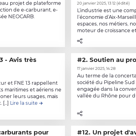
L
u
r
eau projet de plateforme
20 janvier 2025, 13:12
(édité)
i
d
i
ction de e-carburant, e-
L’industrie est une com
r
isée NEOCARB.
e
b
l’économie d’Aix-Marseil
e
#14. Avis d'ADPLGF sur le projet Neocarb
l
espaces, nos métiers, nos
u
l
moteur de croissance et [
a
t
e
c
i
c
o
o
o
n
n
#2. Soutien au p
n
t
#
L
t
r
1
17 janvier 2025, 14:28
i
e
i
.
Au terme de la concertat
r
n
b
C
société du Pipeline Su
ur et FNE 13 rappellent
e
u
engagée dans la convers
u
s maritimes et aériens ne
o
l
d
vallée du Rhône pour du 
oner leurs usages, mais
t
n
e
...]
Lire la suite
de la contribution #13. FNE PACA & FNE 1
e
i
t
c
l
o
r
o
a
n
i
n
c
#
b
#12. Un projet d'avenir pour
t
o
5
u