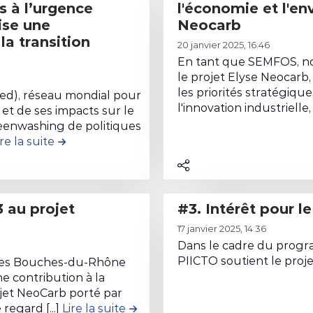
s à l’urgence
l'économie et l'en
e
n
.
t
ise une
Neocarb
n
t
S
i
la transition
L
u
r
o
o
20 janvier 2025, 16:46
i
d
i
u
n
En tant que SEMFOS, no
r
e
b
t
le projet Elyse Neocarb,
G
e
l
u
les priorités stratégiqu
i
r
ed), réseau mondial pour
l
a
l'innovation industrielle, l
t
 et de ses impacts sur le
e
o
e
c
i
greenwashing de politiques
n
u
c
ire la suite
de la contribution #6. La production d’e-carb
o
o
F
p
o
n
n
r
e
n
t
#
a
m
t
r
1
n
e
#3. Intérêt pour
e
i
0
c
n
L
n
b
.
e
t
17 janvier 2025, 14:36
i
u
u
S
C
M
Dans le cadre du progr
r
d
t
o
PIICTO soutient le proj
h
 des Bouches-du-Rhône
a
e
e
i
u
e contribution à la
i
r
l
l
o
jet NeoCarb porté par
t
m
i
e
regard [...]
Lire la suite
de la contribution #7. Contribut
a
n
i