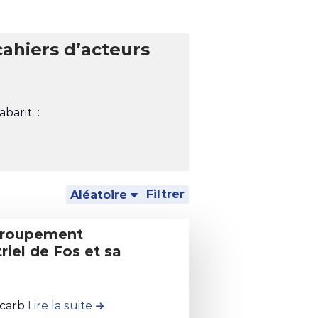
barit :
Filtrer
Aléatoire
riel de Fos et sa
ocarb
Lire la suite
de la contribution #1. Contribution Gr