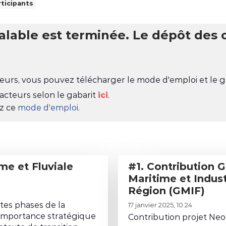
ticipants
eurs, vous pouvez télécharger le mode d'emploi et le ga
'acteurs selon le gabarit
ici
.
ez ce
mode d'emploi
.
#1. Contribution Groupement
Maritime et Indust
Région (GMIF)
L
ntes phases de la
17 janvier 2025, 10:24
i
l'importance stratégique
Contribution projet Ne