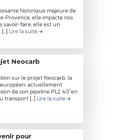
posante historique majeure de
le-Provence, elle impacte nos
 savoir-faire, elle est un
...]
Lire la suite
de la contribution #10. Soutien de la C
rojet Neocarb
ion sur le projet Neocarb, la
d européen, actuellement
ion de son pipeline PL2 40’’en
transport [...]
Lire la suite
de la contribution #2. Soutie
3 - Avis très réservé