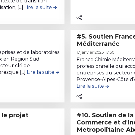
r
texte de transition
e
tion, [...]
Lire la suite
de la contribution #9. AVIS - Union
l
e
c
#5. Soutien France Chimie
o
Méditerranée
n
L
t
prises et de laboratoires
17 janvier 2025, 17:50
i
e
aux en Région Sud
France Chimie Méditerra
r
n
cteur clé de
professionnelle qui ac
e
esque [...]
Lire la suite
de la contribution #4. Soutien N
u
entreprises du secteur 
l
d
Provence-Alpes-Côte d’Azu
Lire la suite
de la contri
e
e
c
l
o
a
n
c
#10. Soutien de la Chambre de
t
o
Commerce et d'In
e
n
Metropolitaine Ai
n
t