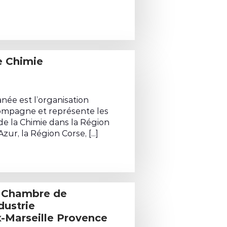
 Maritime et Fluviale de Marseille-Fos
née est l’organisation
compagne et représente les
ovachim
de la Chimie dans la Région
r, la Région Corse, [...]
bution #5. Soutien France Chimie Méditerranée
dustrie
x-Marseille Provence