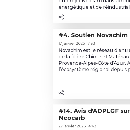
t
e
du projet Neocarb dans un con
i
l
énergétique et de réindustrialisa
e
s
c
t
o
i
#4. Soutien Novachim
n
q
L
t
17 janvier 2025, 17:33
u
i
e
Novachim est le réseau d’entre
e
r
n
de la filière Chimie et Matéri
s
e
u
Provence-Alpes-Côte d’Azur. A
l
d
l’écosystème régional depuis pr
e
e
c
l
o
a
n
c
t
o
#14. Avis d'ADPLGF sur le projet
e
n
Neocarb
n
t
L
u
r
27 janvier 2025, 14:43