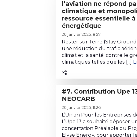
l’aviation ne répond pa
t
t
S
n
climatique et monopol
e
r
o
M
ressource essentielle à 
n
i
u
a
énergétique
u
b
t
r
L
d
u
i
i
20 janvier 2025, 8:27
i
e
t
e
t
Rester sur Terre (Stay Ground
r
l
i
n
une réduction du trafic aérien
i
e
a
o
climat et la santé, contre le 
N
m
l
c
climatiques telles que les [...]
L
n
o
e
e
o
#
v
e
c
n
1
a
t
o
t
4
c
F
#7. Contribution Upe 13 au projet
n
r
.
h
l
NEOCARB
t
i
A
i
u
L
e
b
v
m
v
20 janvier 2025, 11:26
i
n
u
i
i
L’Union Pour les Entreprises
r
u
t
s
L’Upe 13 a souhaité déposer un
a
e
d
i
d
concertation Préalable du Pro
l
l
e
Elyse Energy, pour apporter le 
o
'