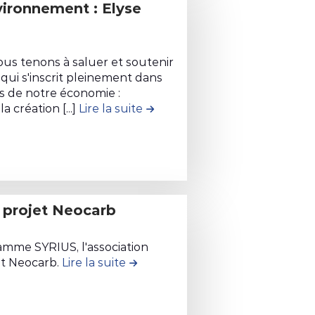
vironnement : Elyse
us tenons à saluer et soutenir
 qui s'inscrit pleinement dans
es de notre économie :
a création [...]
Lire la suite
de la contribution #12. Un pro
urants pour l’aviation ne répond pas à l’urgence climati
 le projet Neocarb
amme SYRIUS, l'association
et Neocarb.
Lire la suite
de la contribution #3. Intérêt po
ion Upe 13 au projet NEOCARB